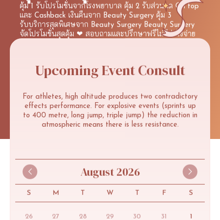
คุ้ม
1
รับโปรโมชั่นจากโรงพยาบาล
คุ้ม
2
รับส่วนลด
On
top
และ
Cashback
เงินคืนจาก
Beauty
Surgery
คุ้ม
3
รับบริการสุดพิเศษจาก
Beauty
Surgery
Beauty
Surgery
จัดโปรโมชั่นสุดคุ้ม
❤
สอบถามและปรึกษาฟรีไม่มีค่าใช้จ่าย
Line
:
@beautysurgery
(มี
@)
View detail
Upcoming
Event
Consult
For
athletes,
high
altitude
produces
two
contradictory
effects
performance.
For
explosive
events
(sprints
up
to
400
metre,
long
jump,
triple
jump)
the
reduction
in
atmospheric
means
there
is
less
resistance.
August 2026
S
M
T
W
T
F
S
26
27
28
29
30
31
1