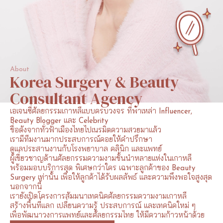
About
Korea
Surgery
&
Beauty
Consultant
Agency
เอเจนซี่ศัลยกรรมเกาหลีแบบครบวงจร
ที่พาเหล่า
Influencer,
Beauty
Blogger
และ
Celebrity
ชื่อดังจากทั่วฟ้าเมืองไทยไปเนรมิตความสวยมาแล้ว
เรามีทีมงานมากประสบการณ์คอยให้คำปรึกษา
ดูแลประสานงานกับโรงพยาบาล
คลินิก
และแพทย์
ผู้เชี่ยวชาญด้านศัลยกรรมความงามชั้นนำหลายแห่งในเกาหลี
พร้อมมอบบริการสุด
พิเศษกว่าใคร
เฉพาะลูกค้าของ
Beauty
Surgery
เท่านั้น
เพื่อให้ลูกค้าได้รับผลลัพธ์
และความพึงพอใจสูงสุด
นอกจากนี้
เรายังเปิดโครงการสัมมนาเทคนิคศัลยกรรมความงามเกาหลี
สร้างพื้นที่แลก
เปลี่ยนความรู้
ประสบการณ์
และเทคนิคใหม่
ๆ
เพื่อพัฒนาวงการแพทย์และศัลยกรรมไทย
ให้มีความก้าวหน้าด้วย