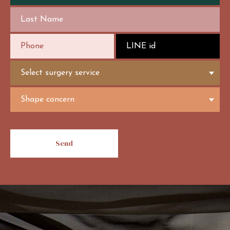
Last Name
Phone
LINE id
Select surgery service
Shape concern
Send