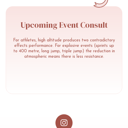
Upcoming
Event
Consult
For
athletes,
high
altitude
produces
two
contradictory
effects
performance.
For
explosive
events
(sprints
up
to
400
metre,
long
jump,
triple
jump)
the
reduction
in
atmospheric
means
there
is
less
resistance.